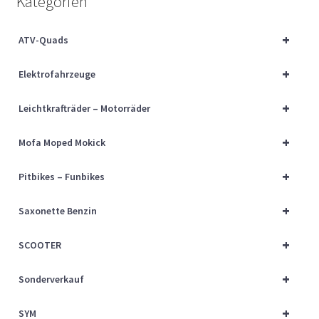
Kategorien
Über uns
+
ATV-Quads
Vertrag widerrufen
+
Elektrofahrzeuge
Widerrufsbelehrung
+
Leichtkrafträder – Motorräder
Cart
+
Mofa Moped Mokick
Checkout
+
Pitbikes – Funbikes
My account
+
Saxonette Benzin
+
SCOOTER
+
Sonderverkauf
+
SYM