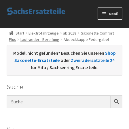
Zur
Zum
Menü
Navigation
Inhalt
springen
springen
Start
Start
Elektrofahrzeuge
ab 2018
Saxonette Comfort
Plus
Laufraeder - Bereifung
Abdeckkappe Federgabel
AGB
Modell nicht gefunden? Besuchen Sie unseren
Shop
Datenschutzerklärung
Saxonette-Ersatzteile
oder
Zweiradersatzteile 24
für Mifa / Sachsenring Ersatzteile.
Impressum
Suche
Kontakt
Sachs Ersatzteile
Sachsteile