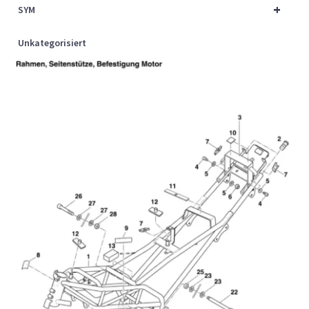
+
SYM
Unkategorisiert