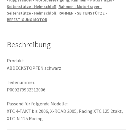
- Kippständer - Motorbefestigung
,
Rahmen - Motorträger -
Seitenstütze - Helmschloß
,
Rahmen - Motorträger -
Seitenstütze - Helmschloß
,
RAHMEN - SEITENSTÜTZE -
BEFESTIGUNG MOTOR
Beschreibung
Produkt:
ABDECKSTOPFEN schwarz
Teilenummer:
P009279932312006
Passend für folgende Modelle:
XTC 4-TAKT bis 2006, X-ROAD 2005, Racing XTC 125 2takt,
XTC-N 125 Racing