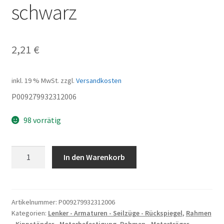
schwarz
2,21
€
inkl. 19 % MwSt.
zzgl.
Versandkosten
P009279932312006
98 vorrätig
ABDECKSTOPFEN
In den Warenkorb
schwarz
Menge
Artikelnummer:
P009279932312006
Kategorien:
Lenker - Armaturen - Seilzüge - Rückspiegel
,
Rahmen