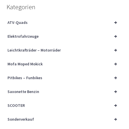
Über uns
Kategorien
Vertrag widerrufen
+
ATV-Quads
+
Widerrufsbelehrung
Elektrofahrzeuge
+
Leichtkrafträder – Motorräder
Cart
+
Mofa Moped Mokick
Checkout
+
Pitbikes – Funbikes
My account
+
Saxonette Benzin
+
SCOOTER
+
Sonderverkauf