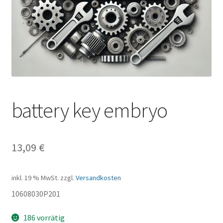
battery key embryo
13,09
€
inkl. 19 % MwSt.
zzgl.
Versandkosten
10608030P201
186 vorrätig