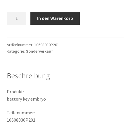
battery
In den Warenkorb
key
embryo
Menge
Artikelnummer:
10608030P201
Kategorie:
Sonderverkauf
Beschreibung
Produkt:
battery key embryo
Teilenummer:
10608030P201