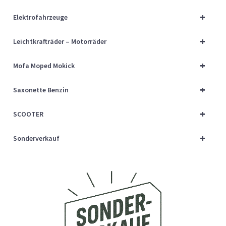
Über uns
+
Elektrofahrzeuge
Vertrag widerrufen
+
Leichtkrafträder – Motorräder
Widerrufsbelehrung
+
Mofa Moped Mokick
+
Cart
Saxonette Benzin
+
SCOOTER
Checkout
+
Sonderverkauf
My account