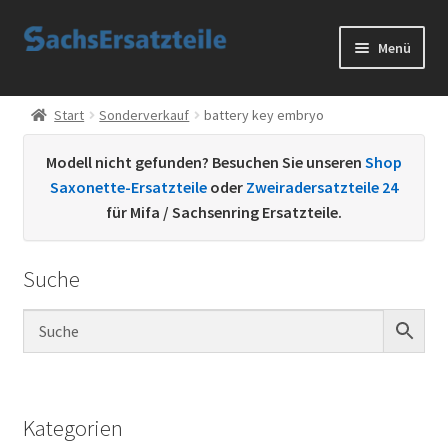
Zur
Zum
Menü
Navigation
Inhalt
springen
springen
Start
Start
Sonderverkauf
battery key embryo
AGB
Modell nicht gefunden? Besuchen Sie unseren
Shop
Saxonette-Ersatzteile
oder
Zweiradersatzteile 24
Datenschutzerklärung
für Mifa / Sachsenring Ersatzteile.
Impressum
Suche
Kontakt
Sachs Ersatzteile
Sachsteile
Kategorien