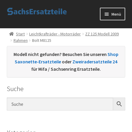
Zur
Zum
Menü
Navigation
Inhalt
springen
springen
Start
Start
Leichtkrafträder - Motorräder
ZZ 125 Modell 2009
Rahmen
Bolt M8125
AGB
Modell nicht gefunden? Besuchen Sie unseren
Shop
Datenschutzerklärung
Saxonette-Ersatzteile
oder
Zweiradersatzteile 24
für Mifa / Sachsenring Ersatzteile.
Impressum
Suche
Kontakt
Sachs Ersatzteile
Sachsteile