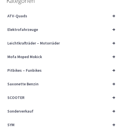
Kategorien
Über uns
+
ATV-Quads
Vertrag widerrufen
+
Elektrofahrzeuge
Widerrufsbelehrung
+
Leichtkrafträder – Motorräder
Cart
+
Mofa Moped Mokick
Checkout
+
Pitbikes – Funbikes
My account
+
Saxonette Benzin
+
SCOOTER
+
Sonderverkauf
+
SYM