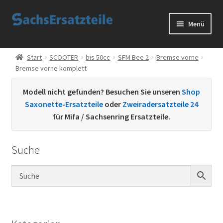
Zur
Zum
Menü
Navigation
Inhalt
springen
springen
Start
Start
SCOOTER
bis 50cc
SFM Bee 2
Bremse vorne
Bremse vorne komplett
AGB
Modell nicht gefunden? Besuchen Sie unseren
Shop
Datenschutzerklärung
Saxonette-Ersatzteile
oder
Zweiradersatzteile 24
für Mifa / Sachsenring Ersatzteile.
Impressum
Suche
Kontakt
Sachs Ersatzteile
Sachsteile