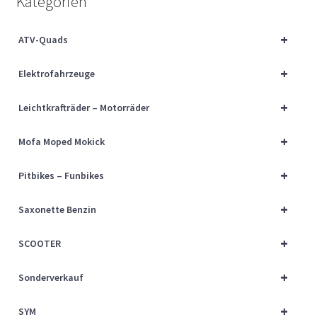
Kategorien
Über uns
+
ATV-Quads
Vertrag widerrufen
+
Elektrofahrzeuge
Widerrufsbelehrung
+
Leichtkrafträder – Motorräder
Cart
+
Mofa Moped Mokick
Checkout
+
Pitbikes – Funbikes
My account
+
Saxonette Benzin
+
SCOOTER
+
Sonderverkauf
+
SYM