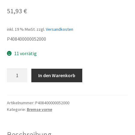
51,93
€
inkl. 19 % MwSt.
zzgl.
Versandkosten
P408400000052000
11 vorrätig
Bremse
In den Warenkorb
vorne
komplett
Menge
Artikelnummer:
P408400000052000
Kategorie:
Bremse vorne
Beschreibung