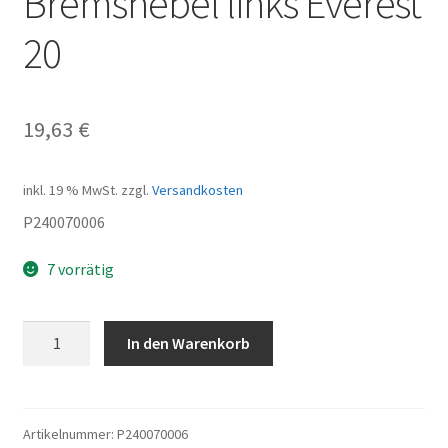
Bremshebel links Everest
20
19,63
€
inkl. 19 % MwSt.
zzgl.
Versandkosten
P240070006
7 vorrätig
Bremshebel
In den Warenkorb
links
Everest
20
Menge
Artikelnummer:
P240070006