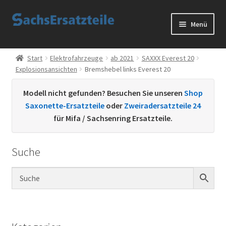
Zur
Zum
Menü
Navigation
Inhalt
springen
springen
Start
Start
Elektrofahrzeuge
ab 2021
SAXXX Everest 20
Explosionsansichten
Bremshebel links Everest 20
AGB
Modell nicht gefunden? Besuchen Sie unseren
Shop
Datenschutzerklärung
Saxonette-Ersatzteile
oder
Zweiradersatzteile 24
für Mifa / Sachsenring Ersatzteile.
Impressum
Suche
Kontakt
Sachs Ersatzteile
Sachsteile