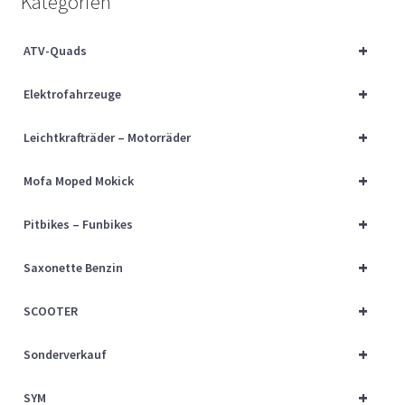
Kategorien
Über uns
+
ATV-Quads
Vertrag widerrufen
+
Elektrofahrzeuge
Widerrufsbelehrung
+
Leichtkrafträder – Motorräder
Cart
+
Mofa Moped Mokick
Checkout
+
Pitbikes – Funbikes
My account
+
Saxonette Benzin
+
SCOOTER
+
Sonderverkauf
+
SYM