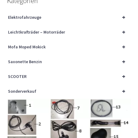
Kategorien
Über uns
+
Elektrofahrzeuge
Vertrag widerrufen
+
Leichtkrafträder – Motorräder
Widerrufsbelehrung
+
Mofa Moped Mokick
Cart
+
Saxonette Benzin
Checkout
+
SCOOTER
My account
+
Sonderverkauf