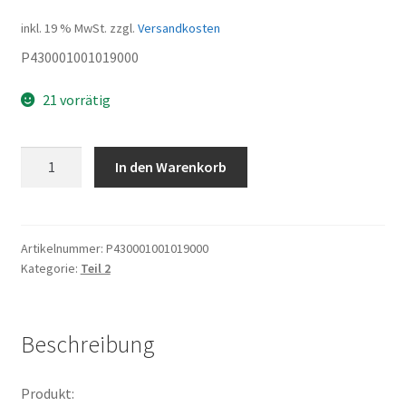
inkl. 19 % MwSt.
zzgl.
Versandkosten
P430001001019000
21 vorrätig
Bremshebel
In den Warenkorb
rechts
m
Cutoff-
Kabel
Artikelnummer:
P430001001019000
Kategorie:
Teil 2
Menge
Beschreibung
Produkt: