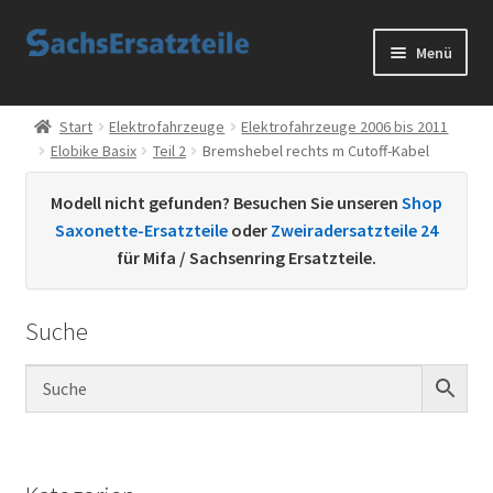
Zur
Zum
Menü
Navigation
Inhalt
springen
springen
Start
Start
Elektrofahrzeuge
Elektrofahrzeuge 2006 bis 2011
Elobike Basix
Teil 2
Bremshebel rechts m Cutoff-Kabel
AGB
Modell nicht gefunden? Besuchen Sie unseren
Shop
Datenschutzerklärung
Saxonette-Ersatzteile
oder
Zweiradersatzteile 24
für Mifa / Sachsenring Ersatzteile.
Impressum
Suche
Kontakt
Sachs Ersatzteile
Sachsteile