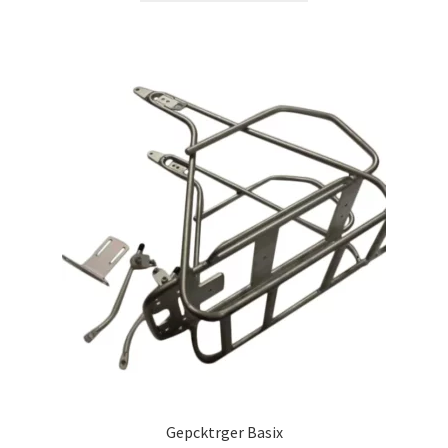
Gepcktrger Basix