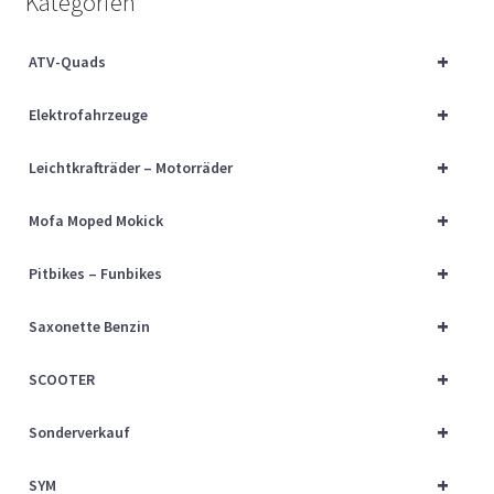
Kategorien
Über uns
+
ATV-Quads
Vertrag widerrufen
+
Elektrofahrzeuge
Widerrufsbelehrung
+
Leichtkrafträder – Motorräder
Cart
+
Mofa Moped Mokick
Checkout
+
Pitbikes – Funbikes
My account
+
Saxonette Benzin
+
SCOOTER
+
Sonderverkauf
+
SYM