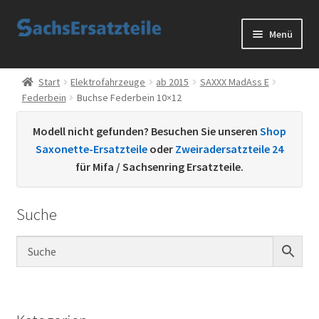
Zur
Zum
Menü
Navigation
Inhalt
springen
springen
Start
Start
Elektrofahrzeuge
ab 2015
SAXXX MadAss E
Federbein
Buchse Federbein 10×12
AGB
Modell nicht gefunden? Besuchen Sie unseren
Shop
Datenschutzerklärung
Saxonette-Ersatzteile
oder
Zweiradersatzteile 24
für Mifa / Sachsenring Ersatzteile.
Impressum
Suche
Kontakt
Sachs Ersatzteile
Sachsteile