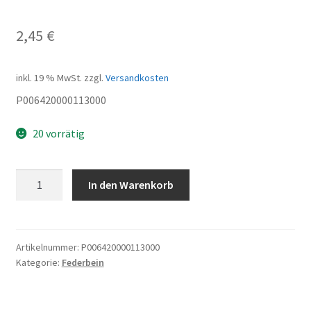
2,45
€
inkl. 19 % MwSt.
zzgl.
Versandkosten
P006420000113000
20 vorrätig
Buchse
In den Warenkorb
Federbein
10x12
Menge
Artikelnummer:
P006420000113000
Kategorie:
Federbein