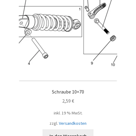
Schraube 10×70
2,59
€
inkl. 19 % MwSt.
zzgl.
Versandkosten