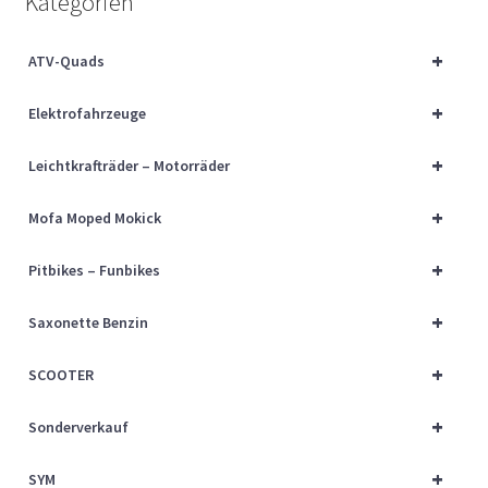
Kategorien
Über uns
+
ATV-Quads
Vertrag widerrufen
+
Elektrofahrzeuge
Widerrufsbelehrung
+
Leichtkrafträder – Motorräder
Cart
+
Mofa Moped Mokick
Checkout
+
Pitbikes – Funbikes
My account
+
Saxonette Benzin
+
SCOOTER
+
Sonderverkauf
+
SYM