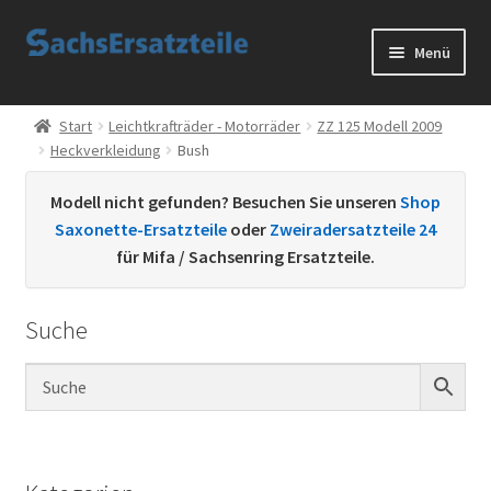
Zur
Zum
Menü
Navigation
Inhalt
springen
springen
Start
Start
Leichtkrafträder - Motorräder
ZZ 125 Modell 2009
Heckverkleidung
Bush
AGB
Modell nicht gefunden? Besuchen Sie unseren
Shop
Datenschutzerklärung
Saxonette-Ersatzteile
oder
Zweiradersatzteile 24
für Mifa / Sachsenring Ersatzteile.
Impressum
Suche
Kontakt
Sachs Ersatzteile
Sachsteile