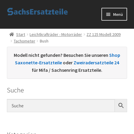
Zur
Zum
Menü
Navigation
Inhalt
springen
springen
Start
Start
Leichtkrafträder - Motorräder
ZZ 125 Modell 2009
Tachometer
Bush
AGB
Modell nicht gefunden? Besuchen Sie unseren
Shop
Datenschutzerklärung
Saxonette-Ersatzteile
oder
Zweiradersatzteile 24
für Mifa / Sachsenring Ersatzteile.
Impressum
Suche
Kontakt
Sachs Ersatzteile
Sachsteile