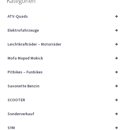
Kategorien
Über uns
+
ATV-Quads
Vertrag widerrufen
+
Elektrofahrzeuge
Widerrufsbelehrung
+
Leichtkrafträder – Motorräder
Cart
+
Mofa Moped Mokick
Checkout
+
Pitbikes – Funbikes
My account
+
Saxonette Benzin
+
SCOOTER
+
Sonderverkauf
+
SYM