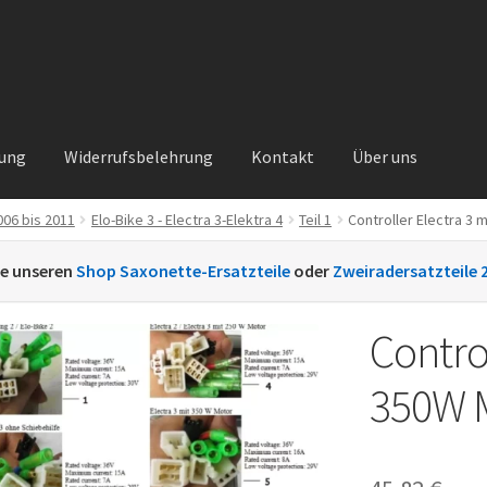
rung
Widerrufsbelehrung
Kontakt
Über uns
06 bis 2011
Elo-Bike 3 - Electra 3-Elektra 4
Teil 1
Controller Electra 3
Kontakt
Sachs Ersatzteile
Sachsteile
Über uns
Vertrag widerrufe
ie unseren
Shop Saxonette-Ersatzteile
oder
Zweiradersatzteile 
nt
Contro
350W 