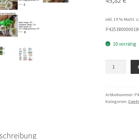
45,82
€
inkl. 19 % MwSt.
z
P425380000018
10 vorrätig
Controller
Electra
3
m
350W
Artikelnummer:
P4
Kategorien:
Contr
Motor
Menge
schreibung