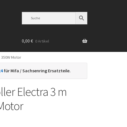
0,00
€
0 Artikel
 m 350W Motor
n
24
für Mifa / Sachsenring Ersatzteile.
ller Electra 3 m
Motor