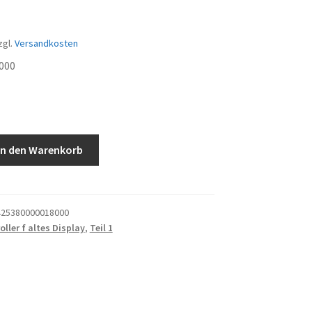
zgl.
Versandkosten
000
In den Warenkorb
25380000018000
oller f altes Display
,
Teil 1