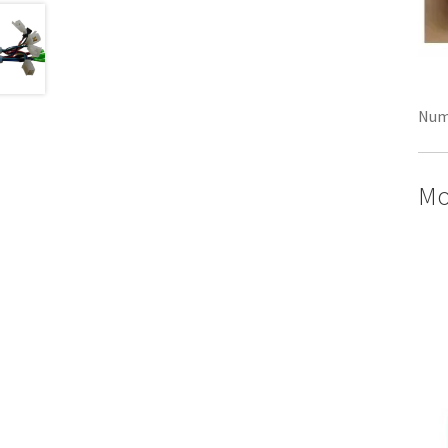
Num
Mod