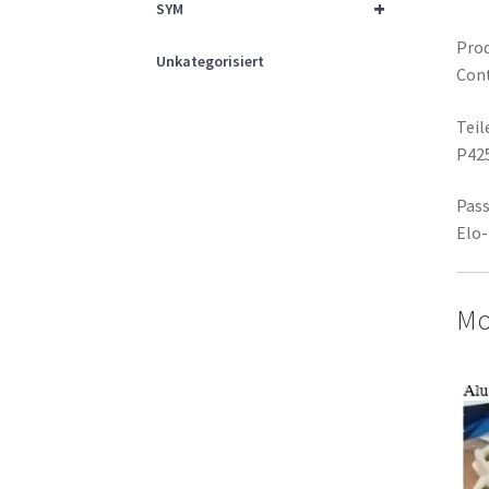
+
SYM
Prod
Unkategorisiert
Cont
Tei
P42
Pass
Elo-
Mod