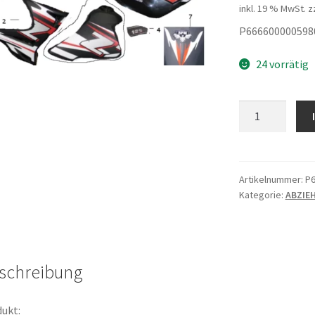
inkl. 19 % MwSt.
z
P666600000598
24 vorrätig
Dekor
Satz
orange
Menge
Artikelnummer:
P6
Kategorie:
ABZIE
schreibung
ukt: