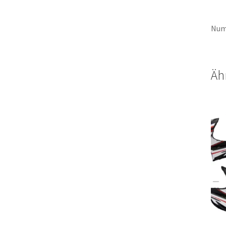
Num
Äh