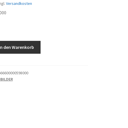
zgl.
Versandkosten
000
In den Warenkorb
66600000598000
HBILDER