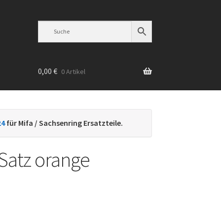
0,00
€
0 Artikel
n
24
für Mifa / Sachsenring Ersatzteile.
Satz orange