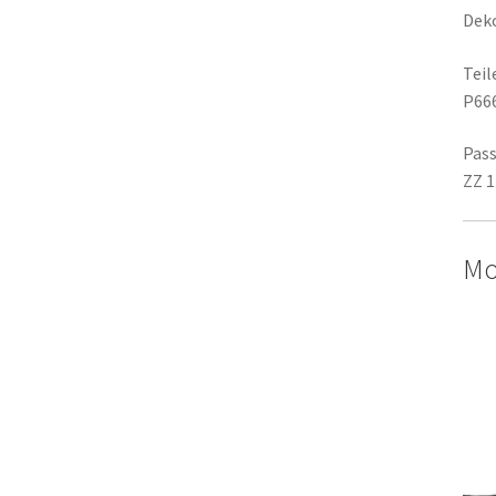
Deko
Tei
P66
Pass
ZZ 1
Mo