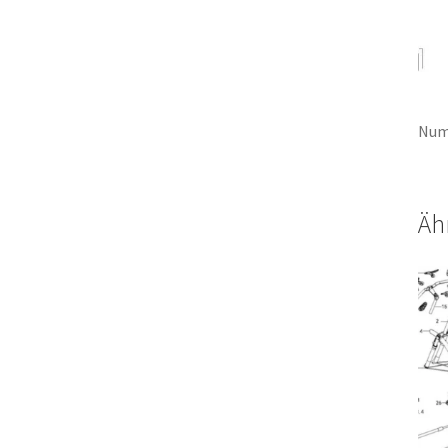
Num
Äh