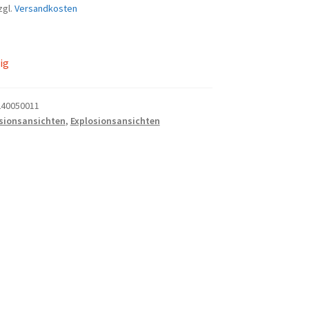
zgl.
Versandkosten
ig
40050011
sionsansichten
,
Explosionsansichten