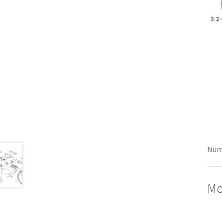
Num
Mo