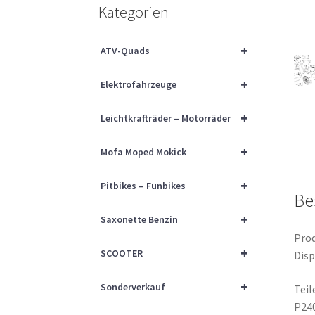
Kategorien
+
ATV-Quads
+
Elektrofahrzeuge
+
Leichtkrafträder – Motorräder
+
Mofa Moped Mokick
+
Pitbikes – Funbikes
Be
+
Saxonette Benzin
Prod
+
SCOOTER
Disp
+
Sonderverkauf
Tei
P24