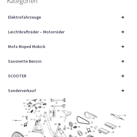
Kategorien
Über uns
+
Elektrofahrzeuge
Vertrag widerrufen
+
Leichtkrafträder – Motorräder
Widerrufsbelehrung
+
Mofa Moped Mokick
Cart
+
Saxonette Benzin
Checkout
+
SCOOTER
My account
+
Sonderverkauf