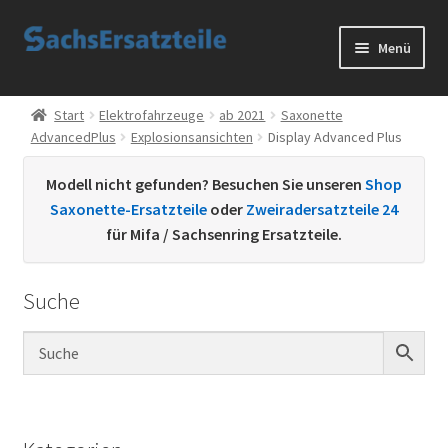
Zur
Zum
Menü
Navigation
Inhalt
springen
springen
Start
Start
Elektrofahrzeuge
ab 2021
Saxonette
AdvancedPlus
Explosionsansichten
Display Advanced Plus
AGB
Modell nicht gefunden? Besuchen Sie unseren
Shop
Datenschutzerklärung
Saxonette-Ersatzteile
oder
Zweiradersatzteile 24
für Mifa / Sachsenring Ersatzteile.
Impressum
Suche
Kontakt
Sachs Ersatzteile
Sachsteile