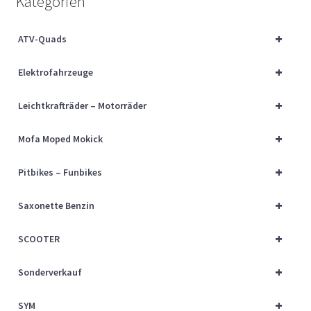
Kategorien
Über uns
+
ATV-Quads
Vertrag widerrufen
+
Elektrofahrzeuge
Widerrufsbelehrung
+
Leichtkrafträder – Motorräder
Cart
+
Mofa Moped Mokick
Checkout
+
Pitbikes – Funbikes
My account
+
Saxonette Benzin
+
SCOOTER
+
Sonderverkauf
+
SYM