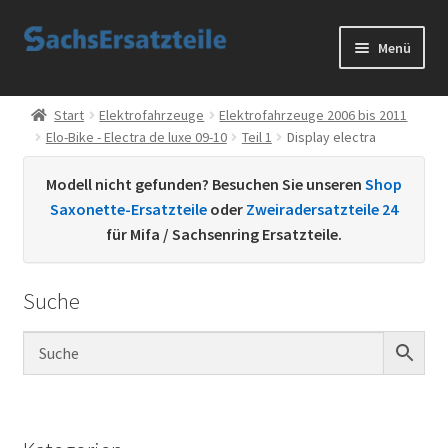
Zur
Zum
Menü
Navigation
Inhalt
springen
springen
Start
Start
Elektrofahrzeuge
Elektrofahrzeuge 2006 bis 2011
Elo-Bike - Electra de luxe 09-10
Teil 1
Display electra
AGB
Modell nicht gefunden? Besuchen Sie unseren
Shop
Datenschutzerklärung
Saxonette-Ersatzteile
oder
Zweiradersatzteile 24
für Mifa / Sachsenring Ersatzteile.
Impressum
Suche
Kontakt
Sachs Ersatzteile
Sachsteile