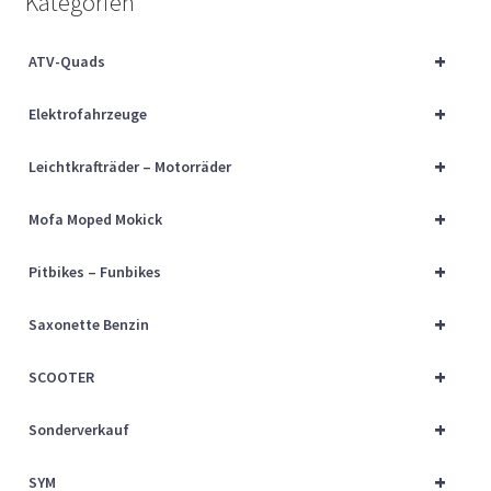
Kategorien
Über uns
+
ATV-Quads
Vertrag widerrufen
+
Elektrofahrzeuge
Widerrufsbelehrung
+
Leichtkrafträder – Motorräder
Cart
+
Mofa Moped Mokick
Checkout
+
Pitbikes – Funbikes
My account
+
Saxonette Benzin
+
SCOOTER
+
Sonderverkauf
+
SYM