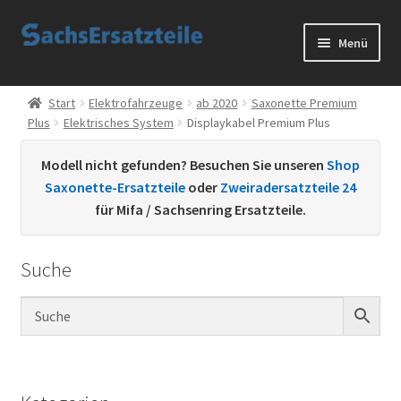
Zur
Zum
Menü
Navigation
Inhalt
springen
springen
Start
Start
Elektrofahrzeuge
ab 2020
Saxonette Premium
Plus
Elektrisches System
Displaykabel Premium Plus
AGB
Modell nicht gefunden? Besuchen Sie unseren
Shop
Datenschutzerklärung
Saxonette-Ersatzteile
oder
Zweiradersatzteile 24
für Mifa / Sachsenring Ersatzteile.
Impressum
Suche
Kontakt
Sachs Ersatzteile
Sachsteile