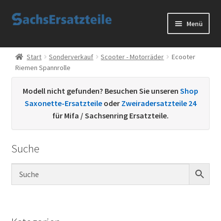
Zur
Zum
Menü
Navigation
Inhalt
springen
springen
Start
Start
Sonderverkauf
Scooter - Motorräder
Ecooter
Riemen Spannrolle
AGB
Modell nicht gefunden? Besuchen Sie unseren
Shop
Datenschutzerklärung
Saxonette-Ersatzteile
oder
Zweiradersatzteile 24
für Mifa / Sachsenring Ersatzteile.
Impressum
Suche
Kontakt
Sachs Ersatzteile
Sachsteile