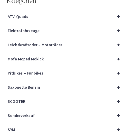
Kategorien
Über uns
+
ATV-Quads
Vertrag widerrufen
+
Elektrofahrzeuge
Widerrufsbelehrung
+
Leichtkrafträder – Motorräder
Cart
+
Mofa Moped Mokick
Checkout
+
Pitbikes – Funbikes
My account
+
Saxonette Benzin
+
SCOOTER
+
Sonderverkauf
+
SYM