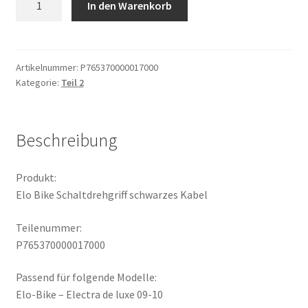
In den Warenkorb
Bike
Schaltdrehgriff
schwarzes
Kabel
Artikelnummer:
P765370000017000
Kategorie:
Teil 2
Menge
Beschreibung
Produkt:
Elo Bike Schaltdrehgriff schwarzes Kabel
Teilenummer:
P765370000017000
Passend für folgende Modelle:
Elo-Bike – Electra de luxe 09-10