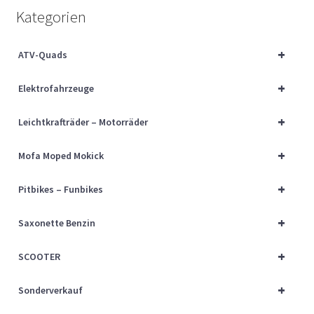
Über uns
Kategorien
Vertrag widerrufen
+
ATV-Quads
+
Widerrufsbelehrung
Elektrofahrzeuge
+
Leichtkrafträder – Motorräder
Cart
+
Mofa Moped Mokick
Checkout
+
Pitbikes – Funbikes
My account
+
Saxonette Benzin
+
SCOOTER
+
Sonderverkauf