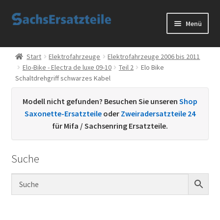
Zur
Zum
Menü
Navigation
Inhalt
springen
springen
Start
Start
Elektrofahrzeuge
Elektrofahrzeuge 2006 bis 2011
Elo-Bike - Electra de luxe 09-10
Teil 2
Elo Bike
AGB
Schaltdrehgriff schwarzes Kabel
Datenschutzerklärung
Modell nicht gefunden? Besuchen Sie unseren
Shop
Saxonette-Ersatzteile
oder
Zweiradersatzteile 24
Impressum
für Mifa / Sachsenring Ersatzteile.
Kontakt
Suche
Sachs Ersatzteile
Sachsteile