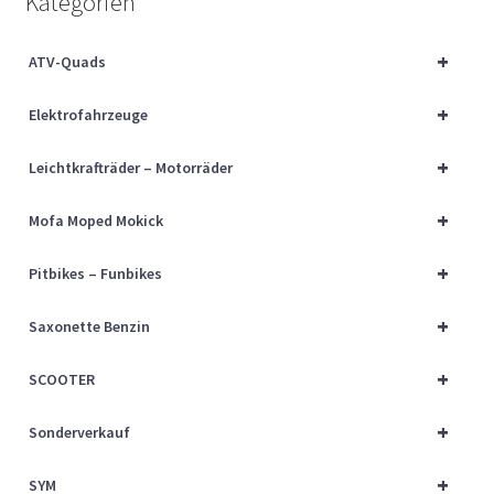
Kategorien
Über uns
+
ATV-Quads
Vertrag widerrufen
+
Elektrofahrzeuge
Widerrufsbelehrung
+
Leichtkrafträder – Motorräder
Cart
+
Mofa Moped Mokick
Checkout
+
Pitbikes – Funbikes
My account
+
Saxonette Benzin
+
SCOOTER
+
Sonderverkauf
+
SYM