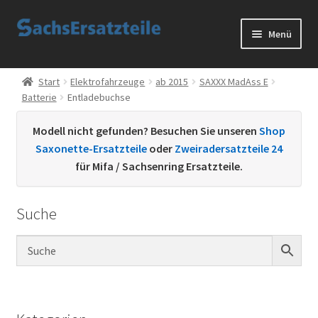
Zur
Zum
Menü
Navigation
Inhalt
springen
springen
Start
Start
Elektrofahrzeuge
ab 2015
SAXXX MadAss E
Batterie
Entladebuchse
AGB
Modell nicht gefunden? Besuchen Sie unseren
Shop
Datenschutzerklärung
Saxonette-Ersatzteile
oder
Zweiradersatzteile 24
für Mifa / Sachsenring Ersatzteile.
Impressum
Suche
Kontakt
Sachs Ersatzteile
Sachsteile