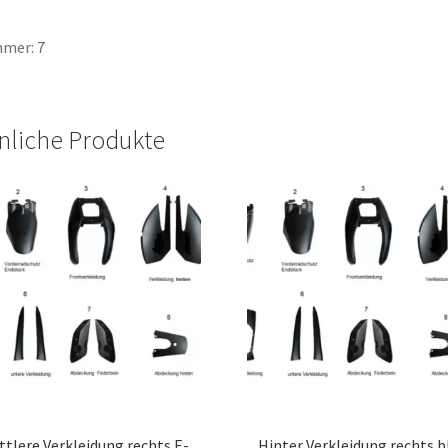
mer: 7
nliche Produkte
ttlere Verkleidung rechts E-
Hinter Verkleidung rechts b