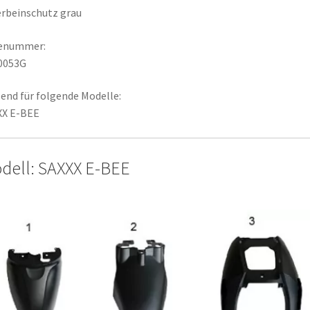
rbeinschutz grau
lenummer:
0053G
end für folgende Modelle:
XX E-BEE
dell: SAXXX E-BEE