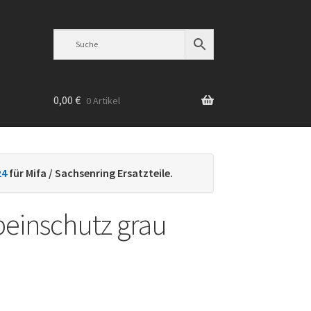
0,00
€
0 Artikel
n
24
für Mifa / Sachsenring Ersatzteile.
einschutz grau