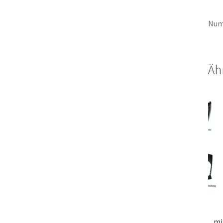
Num
Äh
mi