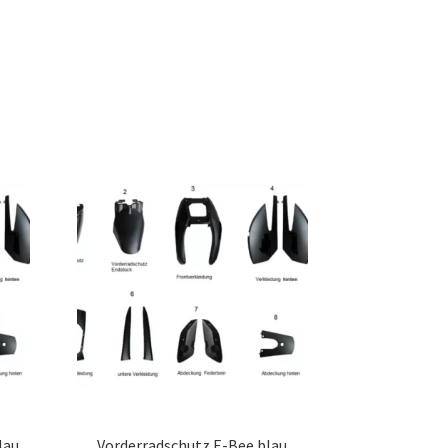
lau
Vorderradschutz E-Bee blau