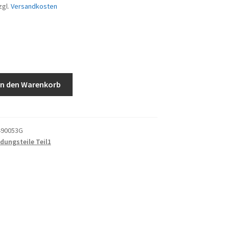
zgl.
Versandkosten
z
In den Warenkorb
490053G
idungsteile Teil1