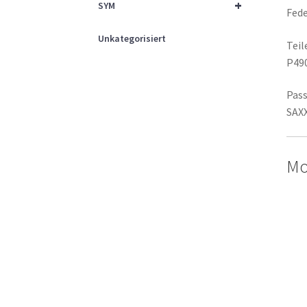
+
SYM
Fede
Unkategorisiert
Tei
P49
Pass
SAX
Mo