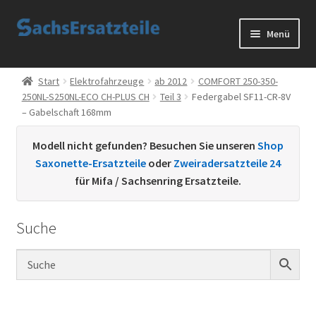
Zur
Zum
Menü
Navigation
Inhalt
springen
springen
Start
Start
Elektrofahrzeuge
ab 2012
COMFORT 250-350-
250NL-S250NL-ECO CH-PLUS CH
Teil 3
Federgabel SF11-CR-8V
AGB
– Gabelschaft 168mm
Datenschutzerklärung
Modell nicht gefunden? Besuchen Sie unseren
Shop
Saxonette-Ersatzteile
oder
Zweiradersatzteile 24
Impressum
für Mifa / Sachsenring Ersatzteile.
Kontakt
Suche
Sachs Ersatzteile
Sachsteile