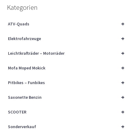
Über uns
Kategorien
Vertrag widerrufen
+
ATV-Quads
+
Widerrufsbelehrung
Elektrofahrzeuge
+
Leichtkrafträder – Motorräder
Cart
+
Mofa Moped Mokick
Checkout
+
Pitbikes – Funbikes
My account
+
Saxonette Benzin
+
SCOOTER
+
Sonderverkauf