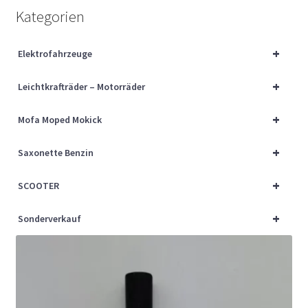
Über uns
Kategorien
Vertrag widerrufen
+
Elektrofahrzeuge
+
Widerrufsbelehrung
Leichtkrafträder – Motorräder
+
Mofa Moped Mokick
Cart
+
Saxonette Benzin
Checkout
+
SCOOTER
My account
+
Sonderverkauf