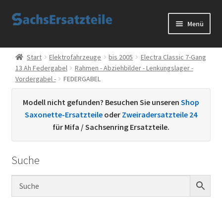
Zur
Zum
Menü
Navigation
Inhalt
springen
springen
Start
Start
Elektrofahrzeuge
bis 2005
Electra Classic 7-Gang
13 Ah Federgabel
Rahmen - Abziehbilder - Lenkungslager -
AGB
Vordergabel -
FEDERGABEL
Datenschutzerklärung
Modell nicht gefunden? Besuchen Sie unseren
Shop
Saxonette-Ersatzteile
oder
Zweiradersatzteile 24
Impressum
für Mifa / Sachsenring Ersatzteile.
Kontakt
Suche
Sachs Ersatzteile
Sachsteile