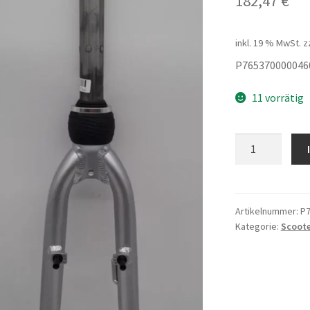
182,47
€
inkl. 19 % MwSt.
z
P765370000046
11 vorrätig
front
fork
28NL
2011286230300
Menge
Artikelnummer:
P7
Kategorie:
Scoote