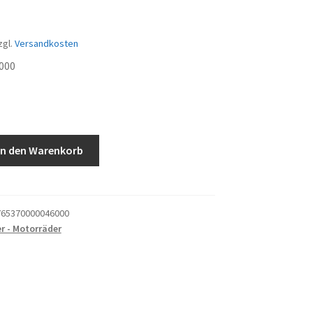
zgl.
Versandkosten
000
In den Warenkorb
1cm
65370000046000
r - Motorräder