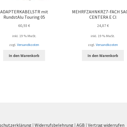
ADAPTERKABELSTR mit
MEHRFZAHNKRZ7-FACH SA
RundstAlu Touring 05
CENTERA E Cl
60,93
€
24,87
€
inkl. 19 % MwSt.
inkl. 19 % MwSt.
zzgl.
Versandkosten
zzgl.
Versandkosten
In den Warenkorb
In den Warenkorb
schutzerklärung
|
Widerrufsbelehrung
|
AGB
|
Vertrag widerrufen