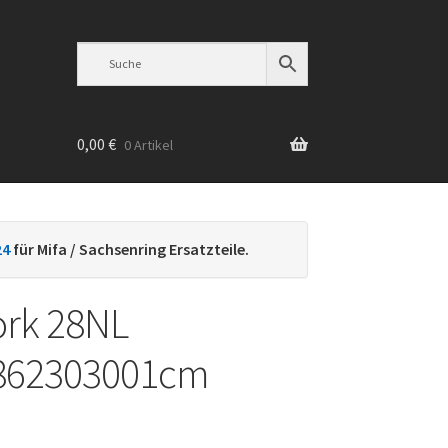
0,00
€
0 Artikel
n
24
für Mifa / Sachsenring Ersatzteile.
fork 28NL
862303001cm