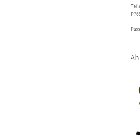
Tei
P76
Pass
Äh