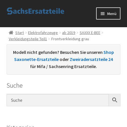
Zur
Zum
Menü
Navigation
Inhalt
springen
springen
Start
Start
Elektrofahrzeuge
ab 2019
SAXXX E-BEE
Verkleidungsteile Teil1
Frontverkleidung grau
AGB
Modell nicht gefunden? Besuchen Sie unseren
Shop
Datenschutzerklärung
Saxonette-Ersatzteile
oder
Zweiradersatzteile 24
für Mifa / Sachsenring Ersatzteile.
Impressum
Suche
Kontakt
Sachs Ersatzteile
Sachsteile