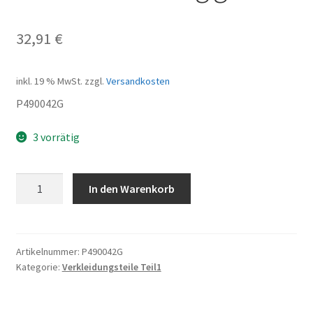
32,91
€
inkl. 19 % MwSt.
zzgl.
Versandkosten
P490042G
3 vorrätig
Frontverkleidung
In den Warenkorb
grau
Menge
Artikelnummer:
P490042G
Kategorie:
Verkleidungsteile Teil1