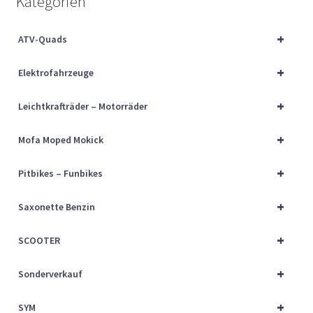
Kategorien
Über uns
+
ATV-Quads
Vertrag widerrufen
+
Elektrofahrzeuge
Widerrufsbelehrung
+
Leichtkrafträder – Motorräder
Cart
+
Mofa Moped Mokick
Checkout
+
Pitbikes – Funbikes
My account
+
Saxonette Benzin
+
SCOOTER
+
Sonderverkauf
+
SYM