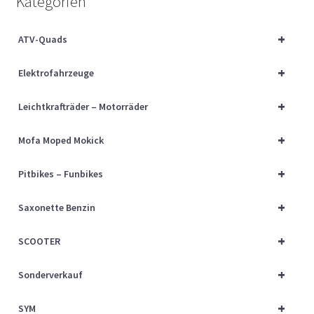
Kategorien
Über uns
+
ATV-Quads
Vertrag widerrufen
+
Elektrofahrzeuge
Widerrufsbelehrung
+
Leichtkrafträder – Motorräder
Cart
+
Mofa Moped Mokick
Checkout
+
Pitbikes – Funbikes
My account
+
Saxonette Benzin
+
SCOOTER
+
Sonderverkauf
+
SYM