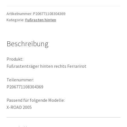
Ferrarirot
Menge
Artikelnummer:
P206771108304369
Kategorie:
Fußrasten hinten
Beschreibung
Produkt:
Fußrastenträger hinten rechts Ferrarirot
Teilenummer:
P206771108304369
Passend für folgende Modelle:
X-ROAD 2005