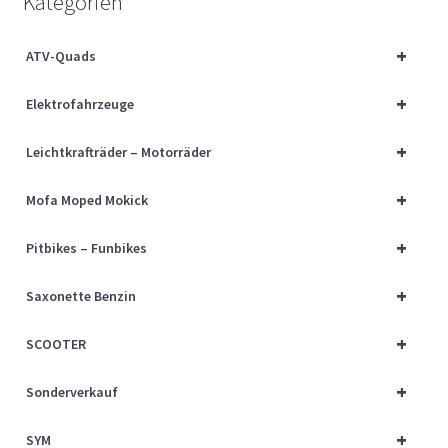
Kategorien
Über uns
+
ATV-Quads
Vertrag widerrufen
+
Elektrofahrzeuge
Widerrufsbelehrung
+
Leichtkrafträder – Motorräder
Cart
+
Mofa Moped Mokick
Checkout
+
Pitbikes – Funbikes
My account
+
Saxonette Benzin
+
SCOOTER
+
Sonderverkauf
+
SYM