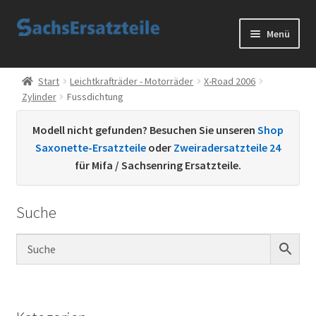
Zur
Zum
Menü
Navigation
Inhalt
springen
springen
Start
Start
Leichtkrafträder - Motorräder
X-Road 2006
Zylinder
Fussdichtung
AGB
Modell nicht gefunden? Besuchen Sie unseren
Shop
Datenschutzerklärung
Saxonette-Ersatzteile
oder
Zweiradersatzteile 24
für Mifa / Sachsenring Ersatzteile.
Impressum
Suche
Kontakt
Sachs Ersatzteile
Sachsteile