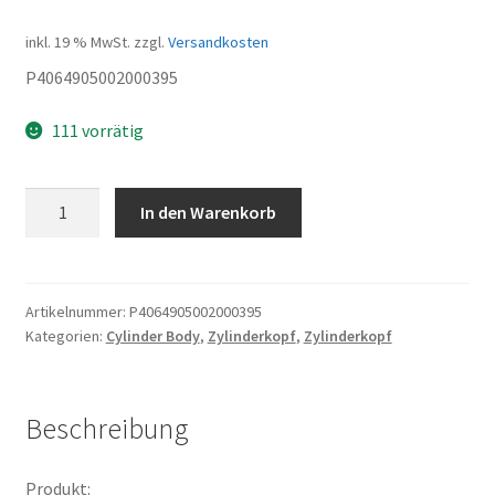
inkl. 19 % MwSt.
zzgl.
Versandkosten
P4064905002000395
111 vorrätig
GASKET
In den Warenkorb
Inpipe
Menge
Artikelnummer:
P4064905002000395
Kategorien:
Cylinder Body
,
Zylinderkopf
,
Zylinderkopf
Beschreibung
Produkt: