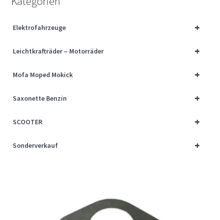
Kategorien
Über uns
+
Elektrofahrzeuge
Vertrag widerrufen
+
Leichtkrafträder – Motorräder
Widerrufsbelehrung
+
Mofa Moped Mokick
Cart
+
Saxonette Benzin
Checkout
+
SCOOTER
My account
+
Sonderverkauf