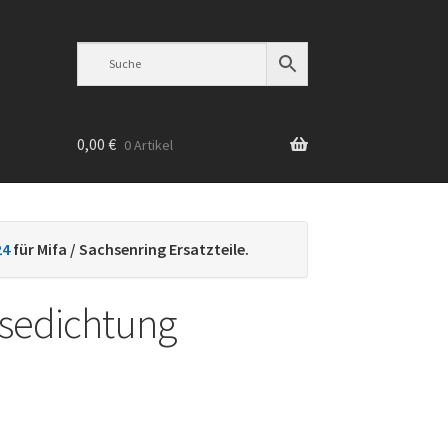
0,00
€
0 Artikel
n
24
für Mifa / Sachsenring Ersatzteile.
sedichtung