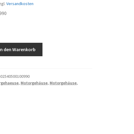
zgl.
Versandkosten
990
ng
In den Warenkorb
02540500100990
rgehaeuse
,
Motorgehäuse
,
Motorgehäuse
,