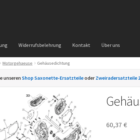
rung
Widerrufsbelehrung
Kontakt
Über uns
Motorgehaeuse
Gehäusedichtung
Kontakt
Sachs Ersatzteile
Sachsteile
Über uns
Vertrag widerrufe
ie unseren
Shop Saxonette-Ersatzteile
oder
Zweiradersatzteile 
nt
Gehäu
60,37
€