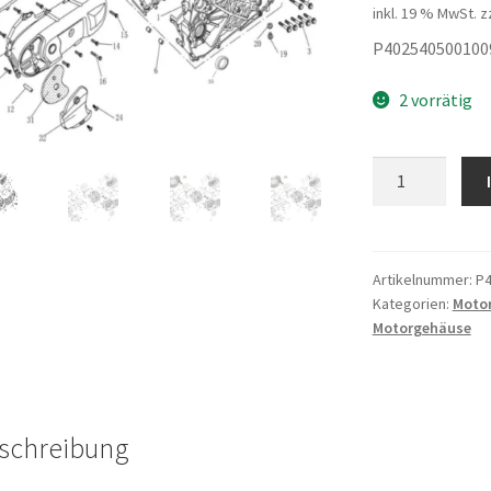
inkl. 19 % MwSt.
z
P402540500100
2 vorrätig
Gehäusedichtu
Menge
Artikelnummer:
P4
Kategorien:
Moto
Motorgehäuse
schreibung