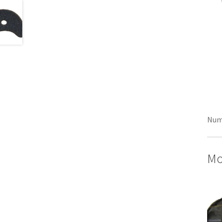
Num
Mo