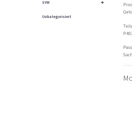
+
SYM
Prod
Geh
Unkategorisiert
Tei
P40
Pass
Sach
Mo