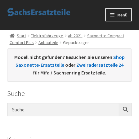
Zur
Zum
Menü
Navigation
Inhalt
springen
springen
Start
Start
Elektrofahrzeuge
ab 2021
Saxonette Compact
Comfort Plus
Anbauteile
Gepäckträger
AGB
Modell nicht gefunden? Besuchen Sie unseren
Shop
Datenschutzerklärung
Saxonette-Ersatzteile
oder
Zweiradersatzteile 24
für Mifa / Sachsenring Ersatzteile.
Impressum
Suche
Kontakt
Sachs Ersatzteile
Sachsteile