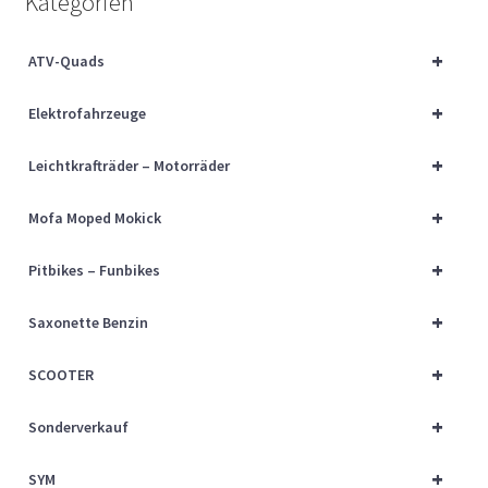
Kategorien
Über uns
+
ATV-Quads
Vertrag widerrufen
+
Elektrofahrzeuge
Widerrufsbelehrung
+
Leichtkrafträder – Motorräder
Cart
+
Mofa Moped Mokick
Checkout
+
Pitbikes – Funbikes
My account
+
Saxonette Benzin
+
SCOOTER
+
Sonderverkauf
+
SYM