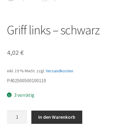
Griff links – schwarz
4,02
€
inkl. 19 % MwSt.
zzgl.
Versandkosten
P402500500100110
3 vorrätig
Griff
In den Warenkorb
links
-