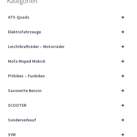
Kategorien
Über uns
+
ATV-Quads
Vertrag widerrufen
+
Elektrofahrzeuge
Widerrufsbelehrung
+
Leichtkrafträder – Motorräder
Cart
+
Mofa Moped Mokick
Checkout
+
Pitbikes – Funbikes
My account
+
Saxonette Benzin
+
SCOOTER
+
Sonderverkauf
+
SYM