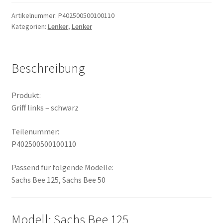
schwarz
Menge
Artikelnummer:
P402500500100110
Kategorien:
Lenker
,
Lenker
Beschreibung
Produkt:
Griff links – schwarz
Teilenummer:
P402500500100110
Passend für folgende Modelle:
Sachs Bee 125, Sachs Bee 50
Modell: Sachs Bee 125