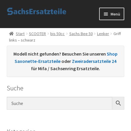
Zur
Zum
Menü
Navigation
Inhalt
springen
springen
Start
Start
SCOOTER
bis 50cc
Sachs Bee 50
Lenker
Griff
links – schwarz
AGB
Modell nicht gefunden? Besuchen Sie unseren
Shop
Datenschutzerklärung
Saxonette-Ersatzteile
oder
Zweiradersatzteile 24
für Mifa / Sachsenring Ersatzteile.
Impressum
Suche
Kontakt
Sachs Ersatzteile
Sachsteile