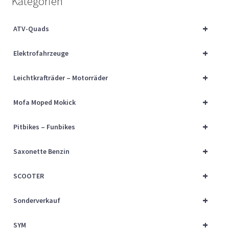
Kategorien
Über uns
+
ATV-Quads
Vertrag widerrufen
+
Elektrofahrzeuge
Widerrufsbelehrung
+
Leichtkrafträder – Motorräder
Cart
+
Mofa Moped Mokick
Checkout
+
Pitbikes – Funbikes
My account
+
Saxonette Benzin
+
SCOOTER
+
Sonderverkauf
+
SYM