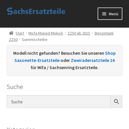
Zur
Zum
Menü
Navigation
Inhalt
springen
springen
Start
Start
Mofa Moped Mokick
ZZ50 ab 2015
Benzintank
ZZ50
Gummischeibe
AGB
Modell nicht gefunden? Besuchen Sie unseren
Shop
Datenschutzerklärung
Saxonette-Ersatzteile
oder
Zweiradersatzteile 24
für Mifa / Sachsenring Ersatzteile.
Impressum
Suche
Kontakt
Sachs Ersatzteile
Sachsteile