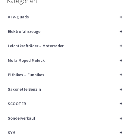
Kategorien
Über uns
+
ATV-Quads
Vertrag widerrufen
+
Elektrofahrzeuge
Widerrufsbelehrung
+
Leichtkrafträder – Motorräder
Cart
+
Mofa Moped Mokick
Checkout
+
Pitbikes – Funbikes
My account
+
Saxonette Benzin
+
SCOOTER
+
Sonderverkauf
+
SYM