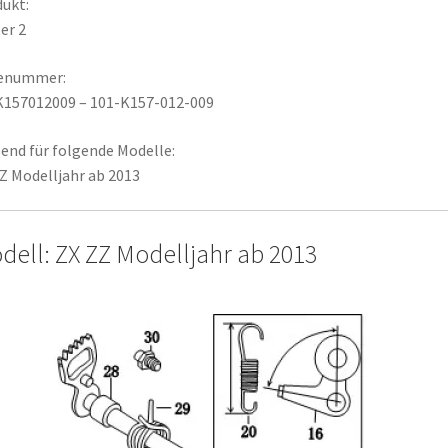
ukt:
er 2
lenummer:
K157012009 – 101-K157-012-009
end für folgende Modelle:
Z Modelljahr ab 2013
dell: ZX ZZ Modelljahr ab 2013