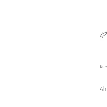
Num
Äh