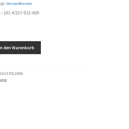
zgl.
Versandkosten
– 101-K157-012-009
In den Warenkorb
1K157012009
tung