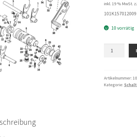
inkl. 19 % MwSt.
z
101K157012009 
10 vorrätig
Halter
2
Menge
Artikelnummer:
10
Kategorie:
Schal
schreibung