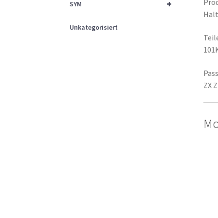
Prod
+
SYM
Halt
Unkategorisiert
Tei
101
Pass
ZX Z
Mo