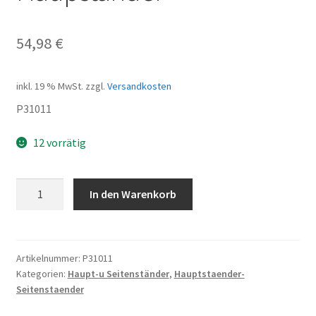
54,98
€
inkl. 19 % MwSt.
zzgl.
Versandkosten
P31011
12 vorrätig
Haupständer
In den Warenkorb
Menge
Artikelnummer:
P31011
Kategorien:
Haupt-u Seitenständer
,
Hauptstaender-
Seitenstaender