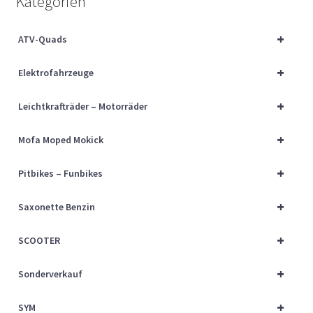
Kategorien
Über uns
+
ATV-Quads
Vertrag widerrufen
+
Elektrofahrzeuge
Widerrufsbelehrung
+
Leichtkrafträder – Motorräder
Cart
+
Mofa Moped Mokick
Checkout
+
Pitbikes – Funbikes
My account
+
Saxonette Benzin
+
SCOOTER
+
Sonderverkauf
+
SYM