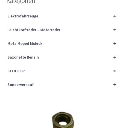
Kategorien
Über uns
+
Elektrofahrzeuge
Vertrag widerrufen
+
Leichtkrafträder – Motorräder
Widerrufsbelehrung
+
Mofa Moped Mokick
Cart
+
Saxonette Benzin
Checkout
+
SCOOTER
My account
+
Sonderverkauf