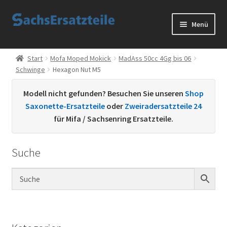
Zur
Zum
Menü
Navigation
Inhalt
springen
springen
Start
Start
Mofa Moped Mokick
MadAss 50cc 4Gg bis 06
Schwinge
Hexagon Nut M5
AGB
Modell nicht gefunden? Besuchen Sie unseren
Shop
Datenschutzerklärung
Saxonette-Ersatzteile
oder
Zweiradersatzteile 24
für Mifa / Sachsenring Ersatzteile.
Impressum
Suche
Kontakt
Sachs Ersatzteile
Sachsteile