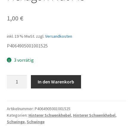
1,00
€
inkl. 19 % MwSt.
zzgl.
Versandkosten
P4064905001001525
3 vorrätig
Hexagon
In den Warenkorb
Nut
M5
Menge
Artikelnummer:
P4064905001001525
Kategorien:
Hinterer Schwenkhebel
,
Hinterer Schwenkhebel
,
Schwinge
,
Schwinge