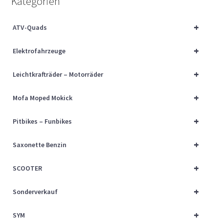
Kategorien
Über uns
+
ATV-Quads
Vertrag widerrufen
+
Elektrofahrzeuge
Widerrufsbelehrung
+
Leichtkrafträder – Motorräder
Cart
+
Mofa Moped Mokick
Checkout
+
Pitbikes – Funbikes
My account
+
Saxonette Benzin
+
SCOOTER
+
Sonderverkauf
+
SYM