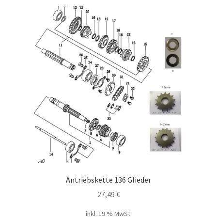
Antriebskette 136 Glieder
27,49
€
inkl. 19 % MwSt.