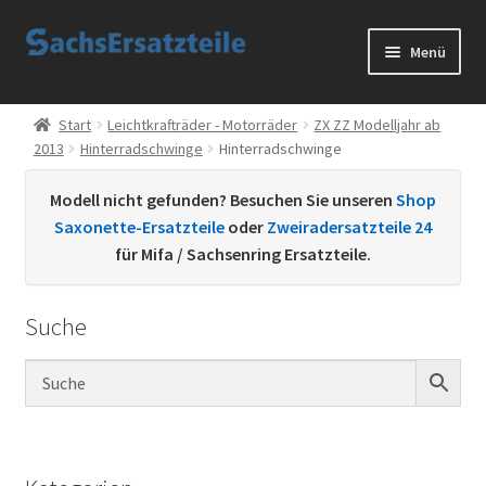
Zur
Zum
Menü
Navigation
Inhalt
springen
springen
Start
Start
Leichtkrafträder - Motorräder
ZX ZZ Modelljahr ab
2013
Hinterradschwinge
Hinterradschwinge
AGB
Modell nicht gefunden? Besuchen Sie unseren
Shop
Datenschutzerklärung
Saxonette-Ersatzteile
oder
Zweiradersatzteile 24
für Mifa / Sachsenring Ersatzteile.
Impressum
Suche
Kontakt
Sachs Ersatzteile
Sachsteile