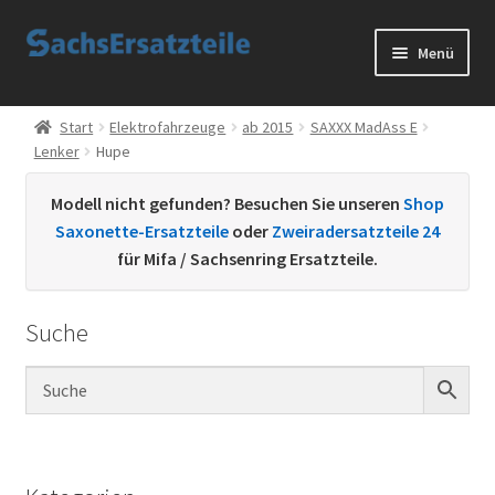
Zur
Zum
Menü
Navigation
Inhalt
springen
springen
Start
Start
Elektrofahrzeuge
ab 2015
SAXXX MadAss E
Lenker
Hupe
AGB
Modell nicht gefunden? Besuchen Sie unseren
Shop
Datenschutzerklärung
Saxonette-Ersatzteile
oder
Zweiradersatzteile 24
für Mifa / Sachsenring Ersatzteile.
Impressum
Suche
Kontakt
Sachs Ersatzteile
Sachsteile