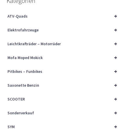
Kategorien
Über uns
+
ATV-Quads
Vertrag widerrufen
+
Elektrofahrzeuge
Widerrufsbelehrung
+
Leichtkrafträder – Motorräder
Cart
+
Mofa Moped Mokick
Checkout
+
Pitbikes – Funbikes
My account
+
Saxonette Benzin
+
SCOOTER
+
Sonderverkauf
+
SYM