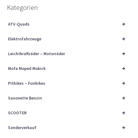
Über uns
Kategorien
Vertrag widerrufen
+
ATV-Quads
+
Widerrufsbelehrung
Elektrofahrzeuge
+
Leichtkrafträder – Motorräder
Cart
+
Mofa Moped Mokick
Checkout
+
Pitbikes – Funbikes
My account
+
Saxonette Benzin
+
SCOOTER
+
Sonderverkauf