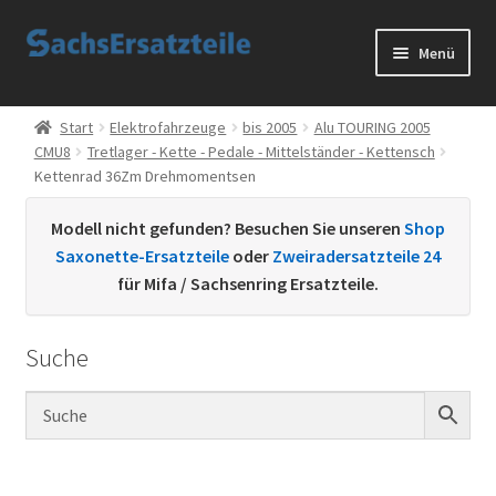
Zur
Zum
Menü
Navigation
Inhalt
springen
springen
Start
Start
Elektrofahrzeuge
bis 2005
Alu TOURING 2005
CMU8
Tretlager - Kette - Pedale - Mittelständer - Kettensch
AGB
Kettenrad 36Zm Drehmomentsen
Datenschutzerklärung
Modell nicht gefunden? Besuchen Sie unseren
Shop
Saxonette-Ersatzteile
oder
Zweiradersatzteile 24
Impressum
für Mifa / Sachsenring Ersatzteile.
Kontakt
Suche
Sachs Ersatzteile
Sachsteile