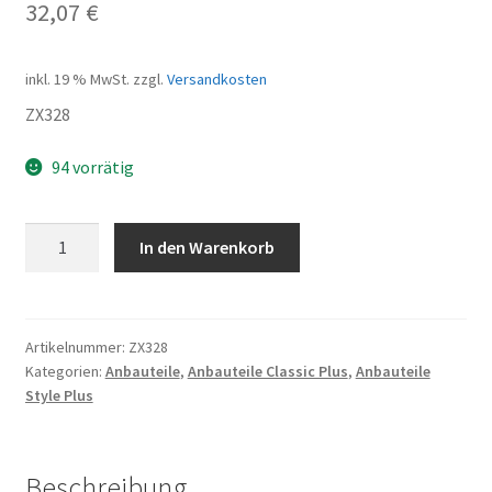
32,07
€
inkl. 19 % MwSt.
zzgl.
Versandkosten
ZX328
94 vorrätig
Kettenradgarnitur
In den Warenkorb
Sram
38Z
Style
Plus
Artikelnummer:
ZX328
Kategorien:
Anbauteile
,
Anbauteile Classic Plus
,
Anbauteile
Menge
Style Plus
Beschreibung