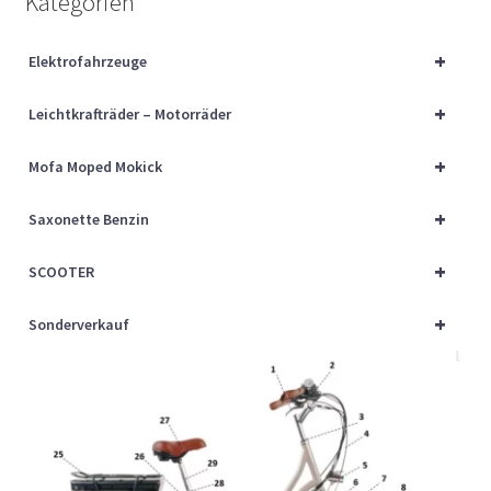
Kategorien
Über uns
+
Elektrofahrzeuge
Vertrag widerrufen
+
Leichtkrafträder – Motorräder
Widerrufsbelehrung
+
Mofa Moped Mokick
Cart
+
Saxonette Benzin
Checkout
+
SCOOTER
My account
+
Sonderverkauf