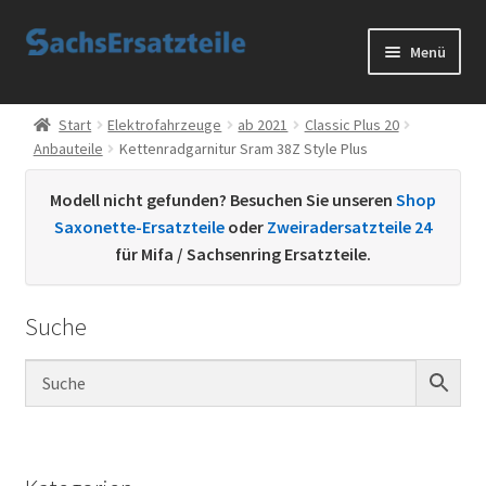
Zur
Zum
Menü
Navigation
Inhalt
springen
springen
Start
Start
Elektrofahrzeuge
ab 2021
Classic Plus 20
Anbauteile
Kettenradgarnitur Sram 38Z Style Plus
AGB
Modell nicht gefunden? Besuchen Sie unseren
Shop
Datenschutzerklärung
Saxonette-Ersatzteile
oder
Zweiradersatzteile 24
für Mifa / Sachsenring Ersatzteile.
Impressum
Suche
Kontakt
Sachs Ersatzteile
Sachsteile