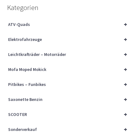
Über uns
Kategorien
Vertrag widerrufen
+
ATV-Quads
+
Widerrufsbelehrung
Elektrofahrzeuge
+
Leichtkrafträder – Motorräder
Cart
+
Mofa Moped Mokick
Checkout
+
Pitbikes – Funbikes
My account
+
Saxonette Benzin
+
SCOOTER
+
Sonderverkauf