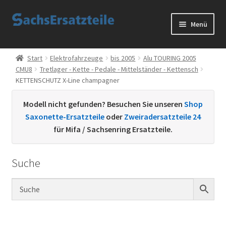
Zur
Zum
Menü
Navigation
Inhalt
springen
springen
Start
Start
Elektrofahrzeuge
bis 2005
Alu TOURING 2005
CMU8
Tretlager - Kette - Pedale - Mittelständer - Kettensch
AGB
KETTENSCHUTZ X-Line champagner
Datenschutzerklärung
Modell nicht gefunden? Besuchen Sie unseren
Shop
Saxonette-Ersatzteile
oder
Zweiradersatzteile 24
Impressum
für Mifa / Sachsenring Ersatzteile.
Kontakt
Suche
Sachs Ersatzteile
Sachsteile