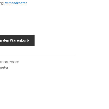
zgl.
Versandkosten
In den Warenkorb
8900T09000X
meter