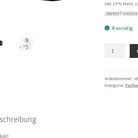
inkl. 19 % MwSt.
z
J88900T09000X
8 vorrätig
KEY
NUT
LEFT
Menge
Artikelnummer:
J8
Kategorie:
Tacho
schreibung
ukt: