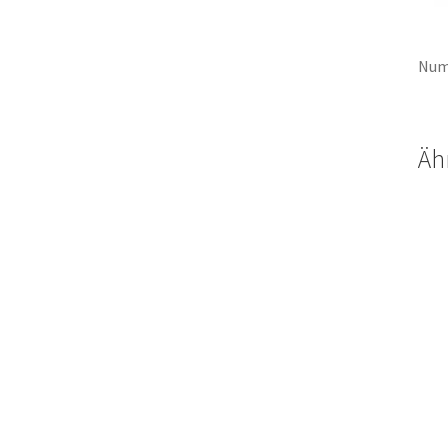
Num
Äh