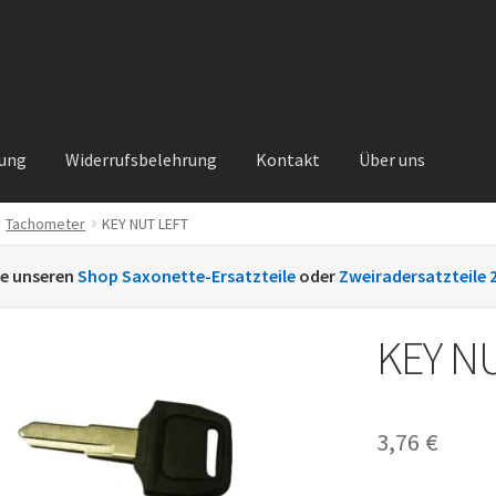
rung
Widerrufsbelehrung
Kontakt
Über uns
Tachometer
KEY NUT LEFT
Kontakt
Sachs Ersatzteile
Sachsteile
Über uns
Vertrag widerrufe
ie unseren
Shop Saxonette-Ersatzteile
oder
Zweiradersatzteile 
nt
KEY N
3,76
€