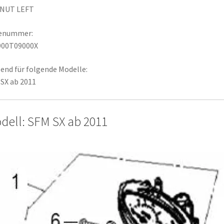
 NUT LEFT
lenummer:
900T09000X
end für folgende Modelle:
SX ab 2011
dell: SFM SX ab 2011