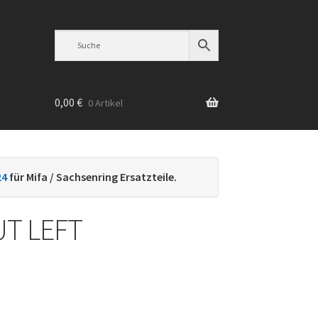
0,00
€
0 Artikel
n
24
für Mifa / Sachsenring Ersatzteile.
UT LEFT