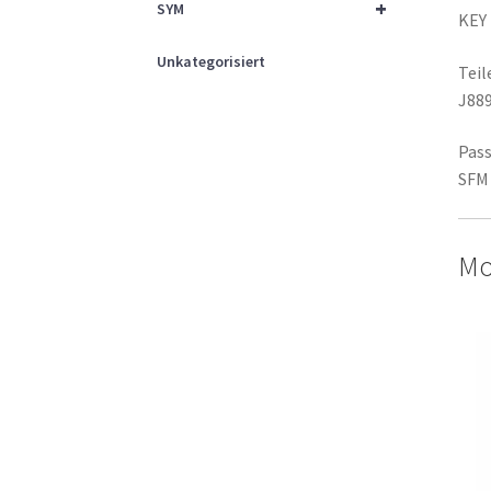
+
SYM
KEY
Unkategorisiert
Tei
J88
Pass
SFM 
Mo