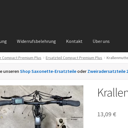
rung
Widerrufsbelehrung
Kontakt
Über uns
e Compact Premium Plus
Ersatzteil Compact Premium Plus
Krallenmutt
Kontakt
Sachs Ersatzteile
Sachsteile
Über uns
Vertrag widerrufe
ie unseren
Shop Saxonette-Ersatzteile
oder
Zweiradersatzteile 
nt
Kralle
13,09
€