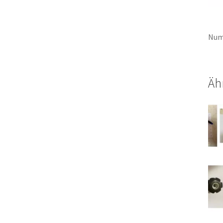
Num
Äh