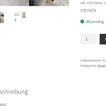
inkl. 19 % MwSt.
z
P2570078
49 vorrätig
Krallenmutters
Menge
Artikelnummer:
P2
Kategorien:
Ersat
schreibung
ukt: