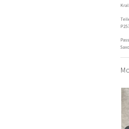
Kra
Tei
P25
Pass
Sax
Mo