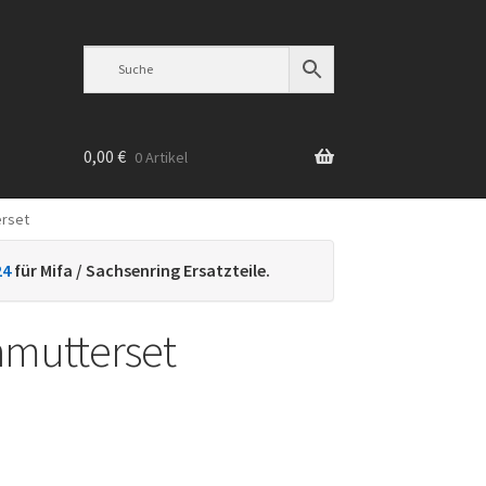
0,00
€
0 Artikel
erset
n
24
für Mifa / Sachsenring Ersatzteile.
nmutterset