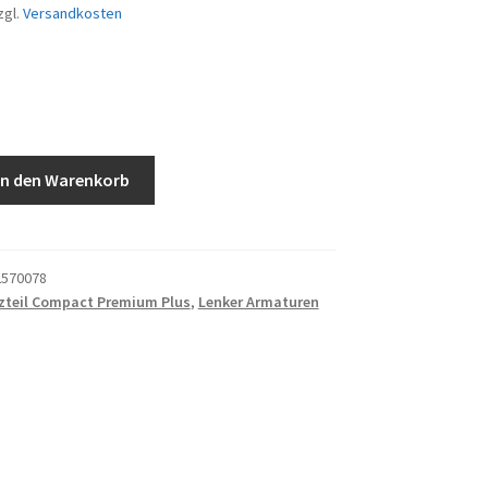
zgl.
Versandkosten
et
In den Warenkorb
570078
zteil Compact Premium Plus
,
Lenker Armaturen