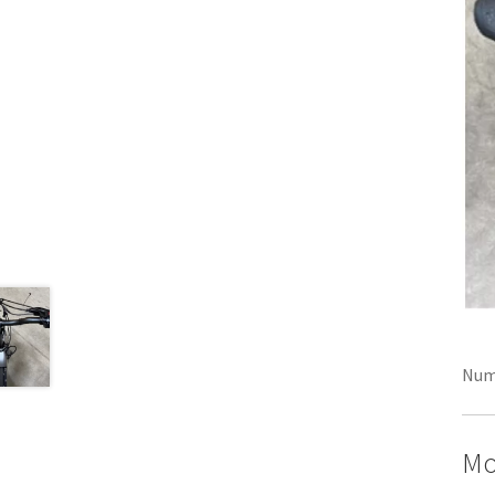
Num
Mo