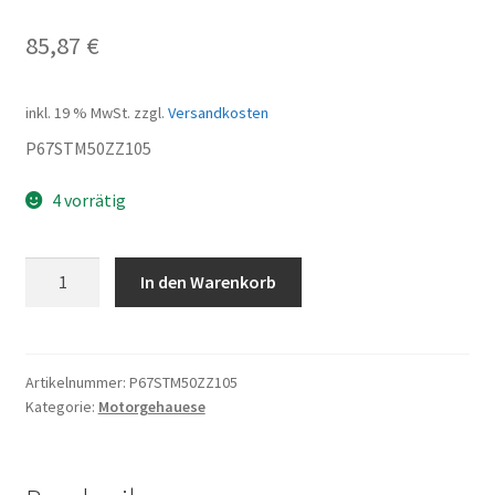
85,87
€
inkl. 19 % MwSt.
zzgl.
Versandkosten
P67STM50ZZ105
4 vorrätig
Kurbelgehäuse
In den Warenkorb
links
Menge
Artikelnummer:
P67STM50ZZ105
Kategorie:
Motorgehauese