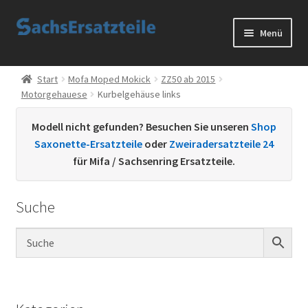
Zur
Zum
Menü
Navigation
Inhalt
springen
springen
Start
Start
Mofa Moped Mokick
ZZ50 ab 2015
Motorgehauese
Kurbelgehäuse links
AGB
Modell nicht gefunden? Besuchen Sie unseren
Shop
Datenschutzerklärung
Saxonette-Ersatzteile
oder
Zweiradersatzteile 24
für Mifa / Sachsenring Ersatzteile.
Impressum
Suche
Kontakt
Sachs Ersatzteile
Sachsteile