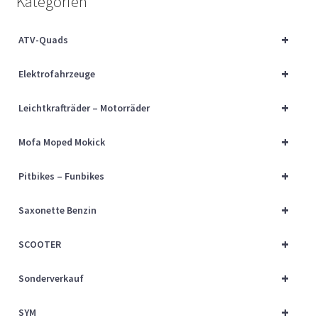
Kategorien
Über uns
+
ATV-Quads
Vertrag widerrufen
+
Elektrofahrzeuge
Widerrufsbelehrung
+
Leichtkrafträder – Motorräder
Cart
+
Mofa Moped Mokick
Checkout
+
Pitbikes – Funbikes
My account
+
Saxonette Benzin
+
SCOOTER
+
Sonderverkauf
+
SYM