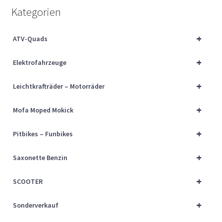
Über uns
Kategorien
Vertrag widerrufen
+
ATV-Quads
+
Widerrufsbelehrung
Elektrofahrzeuge
+
Leichtkrafträder – Motorräder
Cart
+
Mofa Moped Mokick
Checkout
+
Pitbikes – Funbikes
My account
+
Saxonette Benzin
+
SCOOTER
+
Sonderverkauf