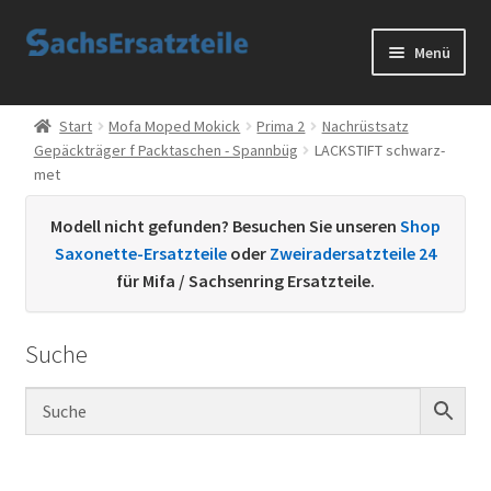
Zur
Zum
Menü
Navigation
Inhalt
springen
springen
Start
Start
Mofa Moped Mokick
Prima 2
Nachrüstsatz
Gepäckträger f Packtaschen - Spannbüg
LACKSTIFT schwarz-
AGB
met
Datenschutzerklärung
Modell nicht gefunden? Besuchen Sie unseren
Shop
Saxonette-Ersatzteile
oder
Zweiradersatzteile 24
Impressum
für Mifa / Sachsenring Ersatzteile.
Kontakt
Suche
Sachs Ersatzteile
Sachsteile