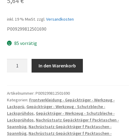
5,64
€
inkl. 19 % MwSt.
zzgl.
Versandkosten
P009299812501690
85 vorrätig
LACKSTIFT
In den Warenkorb
schwarz-
met
Menge
Artikelnummer:
P009299812501690
Kategorien:
Frontverkleidung - Gepäckträger - Werkzeug -
Lacksprü
,
Gepäckträger - Werkzeug - Schutzbleche -
Lacksprühdos
,
Gepäckträger - Werkzeug - Schutzbleche -
Lacksprühdos
,
Nachrüstsatz Gepäckträger f Packtaschen -
Spannbüg
,
Nachrüstsatz Gepäckträger f Packtaschen -
Spannbüg
,
Nachrüstsatz Gepäckträger f Packtaschen -