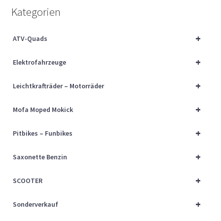
Über uns
Kategorien
Vertrag widerrufen
+
ATV-Quads
+
Widerrufsbelehrung
Elektrofahrzeuge
+
Leichtkrafträder – Motorräder
Cart
+
Mofa Moped Mokick
Checkout
+
Pitbikes – Funbikes
My account
+
Saxonette Benzin
+
SCOOTER
+
Sonderverkauf