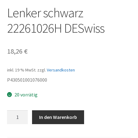
Lenker schwarz
22261026H DESwiss
18,26
€
inkl. 19 % MwSt.
zzgl.
Versandkosten
P430501001076000
20 vorrätig
Lenker
In den Warenkorb
schwarz
22261026H
DESwiss