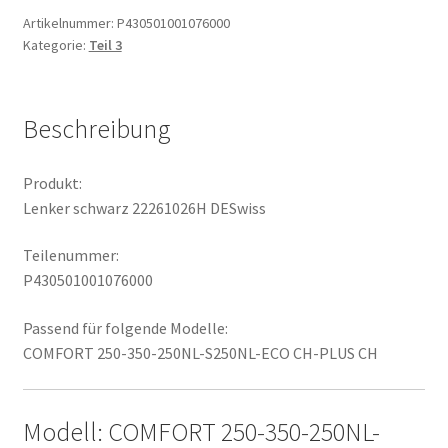
Menge
Artikelnummer:
P430501001076000
Kategorie:
Teil 3
Beschreibung
Produkt:
Lenker schwarz 22261026H DESwiss
Teilenummer:
P430501001076000
Passend für folgende Modelle:
COMFORT 250-350-250NL-S250NL-ECO CH-PLUS CH
Modell: COMFORT 250-350-250NL-