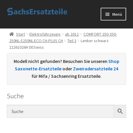
Zur
Zum
Menü
Navigation
Inhalt
springen
springen
Start
Start
Elektrofahrzeuge
ab 2012
COMFORT 250-350-
250NL-S250NL-ECO CH-PLUS CH
Teil 3
Lenker schwarz
AGB
22261026H DESwiss
Datenschutzerklärung
Modell nicht gefunden? Besuchen Sie unseren
Shop
Saxonette-Ersatzteile
oder
Zweiradersatzteile 24
Impressum
für Mifa / Sachsenring Ersatzteile.
Kontakt
Suche
Sachs Ersatzteile
Sachsteile