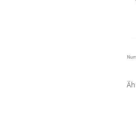
Num
Äh