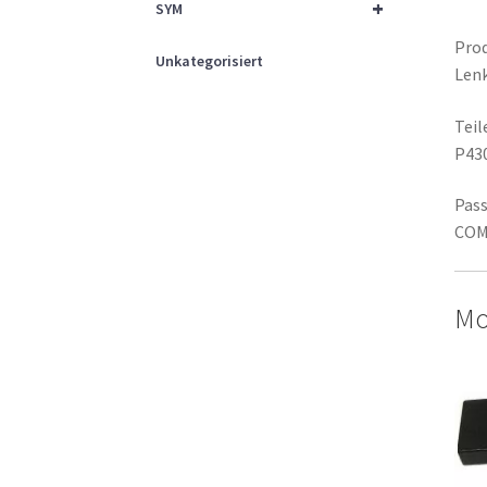
+
SYM
Prod
Unkategorisiert
Lenk
Tei
P43
Pass
COM
Mo