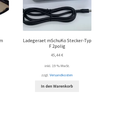
 m
Ladegeraet mSchuKo Stecker-Typ
F 2polig
45,44
€
inkl. 19 % MwSt.
zzgl.
Versandkosten
In den Warenkorb