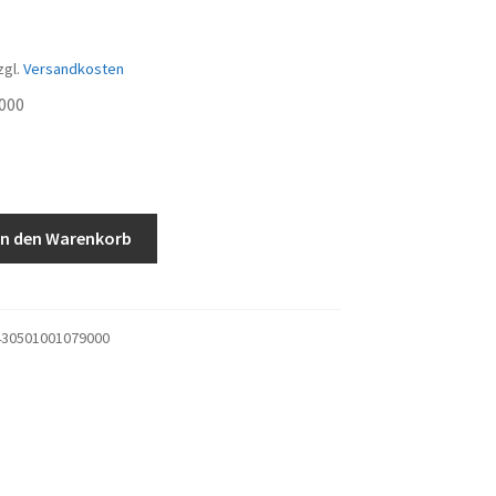
zgl.
Versandkosten
000
In den Warenkorb
30501001079000