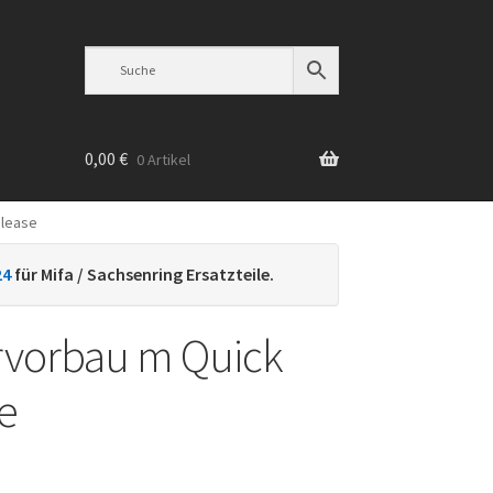
0,00
€
0 Artikel
elease
n
24
für Mifa / Sachsenring Ersatzteile.
rvorbau m Quick
e