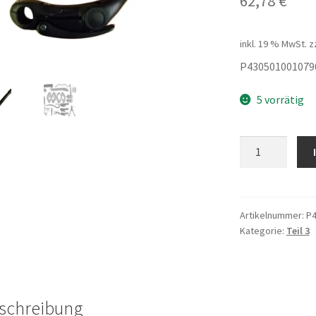
62,78
€
inkl. 19 % MwSt.
z
P430501001079
5 vorrätig
Lenkervorbau
m
Quick
Release
Menge
Artikelnummer:
P4
Kategorie:
Teil 3
schreibung