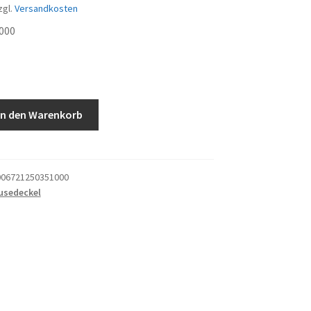
zgl.
Versandkosten
000
In den Warenkorb
06721250351000
usedeckel