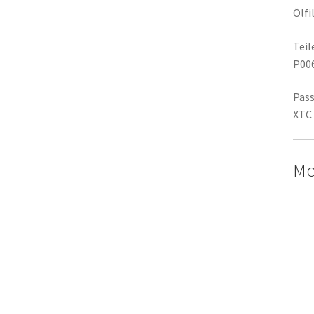
Ölfi
Tei
P00
Pass
XTC 
Mo