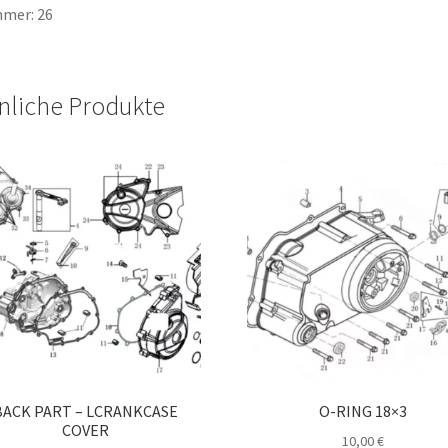
mer: 26
nliche Produkte
BACK PART – LCRANKCASE
O-RING 18×3
COVER
10,00
€