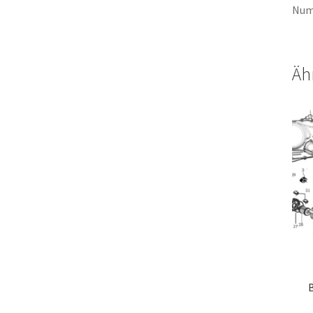
Num
Äh