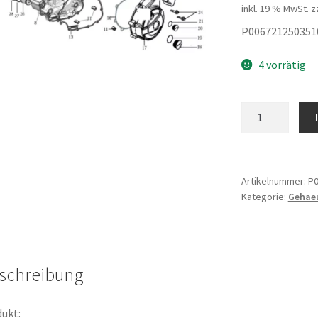
inkl. 19 % MwSt.
z
P006721250351
4 vorrätig
Ölfilter
mit
Dichtung
Menge
Artikelnummer:
P0
Kategorie:
Gehae
schreibung
ukt: