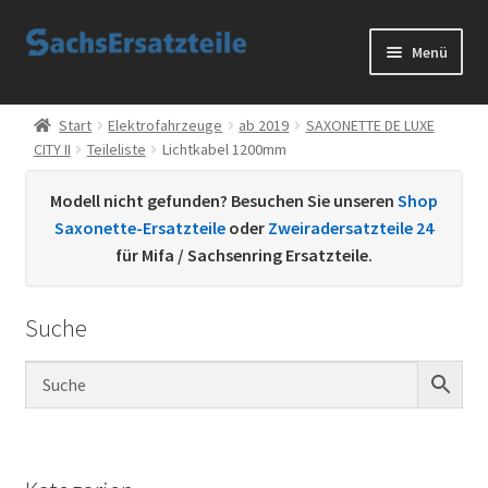
Zur
Zum
Menü
Navigation
Inhalt
springen
springen
Start
Start
Elektrofahrzeuge
ab 2019
SAXONETTE DE LUXE
CITY II
Teileliste
Lichtkabel 1200mm
AGB
Modell nicht gefunden? Besuchen Sie unseren
Shop
Datenschutzerklärung
Saxonette-Ersatzteile
oder
Zweiradersatzteile 24
für Mifa / Sachsenring Ersatzteile.
Impressum
Suche
Kontakt
Sachs Ersatzteile
Sachsteile