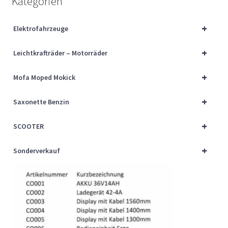
Kategorien
Über uns
+
Elektrofahrzeuge
Vertrag widerrufen
+
Leichtkrafträder – Motorräder
Widerrufsbelehrung
+
Mofa Moped Mokick
Cart
+
Saxonette Benzin
Checkout
+
SCOOTER
My account
+
Sonderverkauf