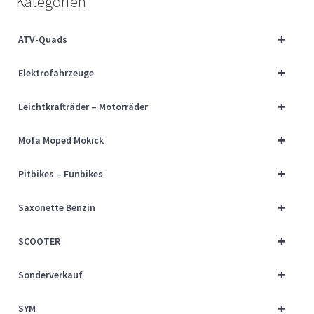
Kategorien
Über uns
+
ATV-Quads
Vertrag widerrufen
+
Elektrofahrzeuge
Widerrufsbelehrung
+
Leichtkrafträder – Motorräder
Cart
+
Mofa Moped Mokick
Checkout
+
Pitbikes – Funbikes
My account
+
Saxonette Benzin
+
SCOOTER
+
Sonderverkauf
+
SYM