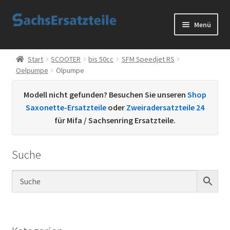
Zur
Zum
Menü
Navigation
Inhalt
springen
springen
Start
Start
SCOOTER
bis 50cc
SFM Speedjet RS
Oelpumpe
Ölpumpe
AGB
Modell nicht gefunden? Besuchen Sie unseren
Shop
Datenschutzerklärung
Saxonette-Ersatzteile
oder
Zweiradersatzteile 24
für Mifa / Sachsenring Ersatzteile.
Impressum
Suche
Kontakt
Sachs Ersatzteile
Sachsteile