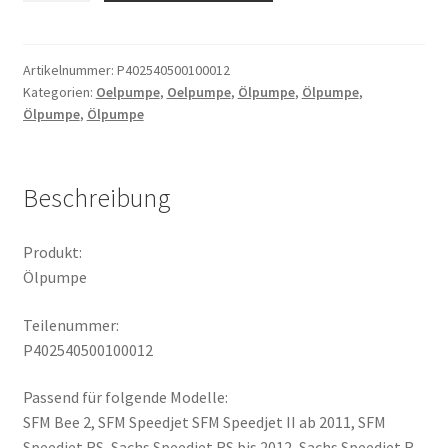
Artikelnummer:
P402540500100012
Kategorien:
Oelpumpe
,
Oelpumpe
,
Ölpumpe
,
Ölpumpe
,
Ölpumpe
,
Ölpumpe
Beschreibung
Produkt:
Ölpumpe
Teilenummer:
P402540500100012
Passend für folgende Modelle:
SFM Bee 2, SFM Speedjet SFM Speedjet II ab 2011, SFM
Speedjet RS, Sachs Speedjet RS bis 2012, Sachs Speedjet R