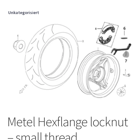
Unkategorisiert
Metel Hexflange locknut
– small thread