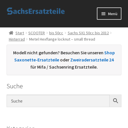
Zur
Zum
Menü
Navigation
Inhalt
springen
springen
Start
Start
SCOOTER
bis 50cc
Sachs SX1 50cc bis 2012
Hinterrad
Metel Hexflange locknut – small thread
AGB
Modell nicht gefunden? Besuchen Sie unseren
Shop
Datenschutzerklärung
Saxonette-Ersatzteile
oder
Zweiradersatzteile 24
für Mifa / Sachsenring Ersatzteile.
Impressum
Suche
Kontakt
Sachs Ersatzteile
Sachsteile