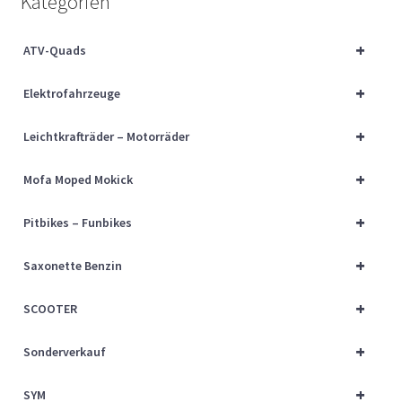
Kategorien
Über uns
+
ATV-Quads
Vertrag widerrufen
+
Elektrofahrzeuge
Widerrufsbelehrung
+
Leichtkrafträder – Motorräder
Cart
+
Mofa Moped Mokick
Checkout
+
Pitbikes – Funbikes
My account
+
Saxonette Benzin
+
SCOOTER
+
Sonderverkauf
+
SYM