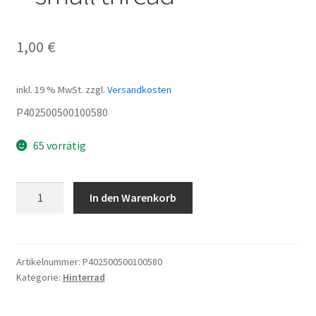
1,00
€
inkl. 19 % MwSt.
zzgl.
Versandkosten
P402500500100580
65 vorrätig
Metel
In den Warenkorb
Hexflange
locknut
-
small
Artikelnummer:
P402500500100580
Kategorie:
Hinterrad
thread
Menge